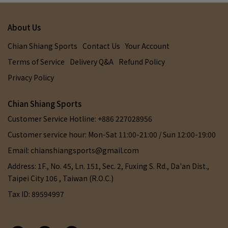
About Us
Chian Shiang Sports
Contact Us
Your Account
Terms of Service
Delivery Q&A
Refund Policy
Privacy Policy
Chian Shiang Sports
Customer Service Hotline: +886 227028956
Customer service hour: Mon-Sat 11:00-21:00 / Sun 12:00-19:00
Email: chianshiangsports@gmail.com
Address: 1F., No. 45, Ln. 151, Sec. 2, Fuxing S. Rd., Da'an Dist.,
Taipei City 106 , Taiwan (R.O.C.)
Tax ID: 89594997