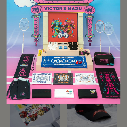
【VICTOR】{超人力霸王
【VICTOR】{超人力霸王
(鹹蛋超人)聯名} 羽拍後背
(鹹蛋超人)聯名} 矩形包
包 BR5045UTM A 亮白
BR5645UTM
NT$1,824
NT$2,280
NT$2,144
NT$2,680
Add to Cart
Add to Cart