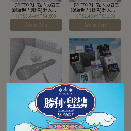
【VICTOR】{超人力霸王
【VICTOR】{超人力霸王
(鹹蛋超人)聯名} 超人力霸
(鹹蛋超人)聯名} 超人力霸
王TIGA迪卡款 羽球拍 TK-
王Z傑特款 羽球拍 TK-
NT$3,840
NT$4,800
NT$2,400
NT$3,000
ULTRAMANTIGA
ULTRAMANZ
Add to Cart
Add to Cart
【VICTOR】{超人力霸王
【VICTOR】{超人力霸王
(鹹蛋超人)聯名} 巴爾坦星
(鹹蛋超人)聯名} 針織T恤
人款 羽球拍 ARS-ALIEN
T-501UTM / T-502UTM /
NT$1,440
NT$1,800
NT$864
NT$1,080
BALTAN
T-503UTM / T-504UTM /
Out of Stock
Add to Cart
T-505UTM / T-514UTM