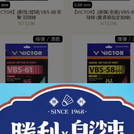
ICTOR】{剛性/控球} VBS-68 攻
【VICTOR】{高彈/全能} VBS-6
擊 羽球線
球線 (戴資穎指定拍線)
NT$196
NT$196
ICTOR】{極彈/清脆} VBS-61 極
【VICTOR】{爆彈/清亮} VBS-5
細 羽球線
細 羽球線
NT$196
NT$196