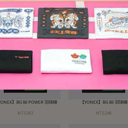
ONEX】AEROBITE BOOST(BG
【YONEX】AEROBITE(BG-AB
ABBT) 羽球線
線
NT$240
NT$263
ONEX】BG 80 POWER 羽球線
【YONEX】BG 80 羽球線
NT$263
NT$248