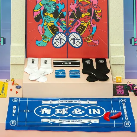
ICTOR】{七龍珠Z聯名} 羽球拍線
【VICTOR】VS-65 羽球
VS-63 DBZ
NT$224
NT$126