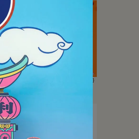
售線}
【VICTOR】{七龍珠Z聯名/單售線}
羽球拍線 VS-63 DBZ
NT$224