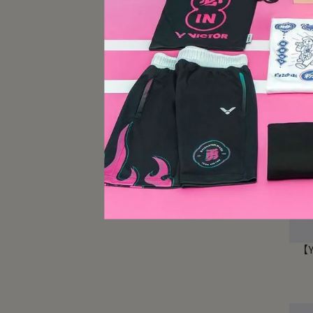
【Y
【Y