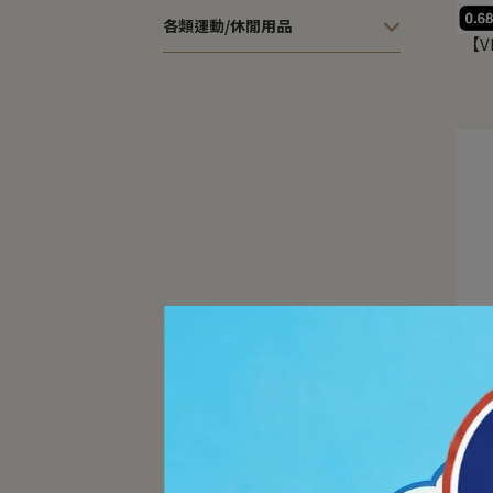
各類運動/休閒用品
【V
【V