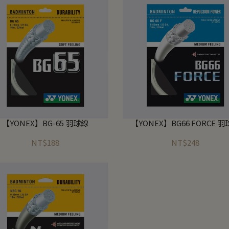
【YONEX】BG-65 羽球線
【YONEX】BG66 FORCE 
NT$188
NT$248