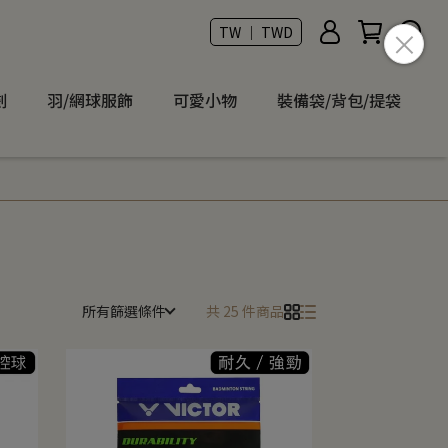
TW ｜ TWD
劃
羽/網球服飾
可愛小物
裝備袋/背包/提袋
所有篩選條件
共 25 件商品