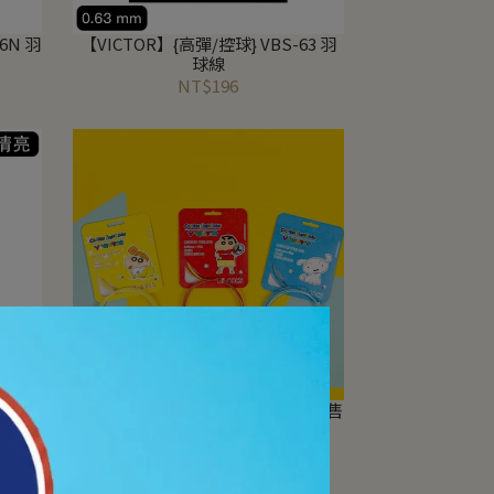
6N 羽
【VICTOR】{高彈/控球} VBS-63 羽
球線
NT$196
8N 爆
【VICTOR】{蠟筆小新聯名/現貨發售
中} 聯名羽球拍線 VS-63CS
NT$176