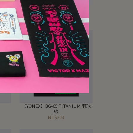
) 羽球
【YONEX】AEROSONIC 羽球線
NT$263
【YONEX】BG-65 TITANIUM 羽球
線
NT$203