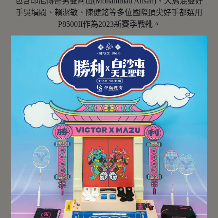
包含印尼傳奇男雙阿山(Mohammad Ahsan)、大馬混雙好
手吳塤閥、賴潔敏、陳健銘等多位國際頂尖好手都選用
P8500II作為2023新賽季戰靴。
P8500 SERIES 阿山 著用
預設排序
所有篩選條件
共 2 件商品
【VICTOR】{鄭思維專屬
【VICTOR】{寬楦/入門款}
系列} P8500NLiteZSW AJ
P8500CLS LF 專業羽球鞋