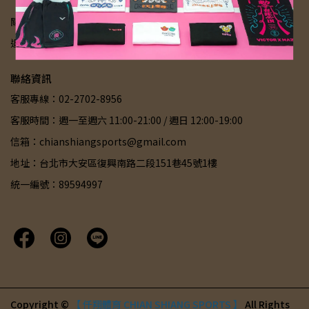
關於我們
客服中心
我的帳戶
服務條款
配送常見問題
退款政策
隱私政策
聯絡資訊
客服專線：02-2702-8956
客服時間：週一至週六 11:00-21:00 / 週日 12:00-19:00
信箱：chianshiangsports@gmail.com
地址：台北市大安區復興南路二段151巷45號1樓
統一編號：89594997
Copyright ©
【 仟翔體育 CHIAN SHIANG SPORTS 】
All Rights