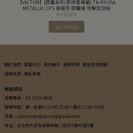
【VICTOR】{膠囊系列/李梓嘉專屬} TK-RYUGA
METALLIC CPS 黑龍牙 膠囊版 攻擊型羽拍
NT$4,875
加入購物車
關於我們
客服中心
我的帳戶
服務條款
配送常見問題
退款政策
隱私政策
聯絡資訊
客服專線：02-2702-8956
客服時間：週一至週六 11:00-21:00 / 週日 12:00-19:00
信箱：chianshiangsports@gmail.com
地址：台北市大安區復興南路二段151巷45號1樓