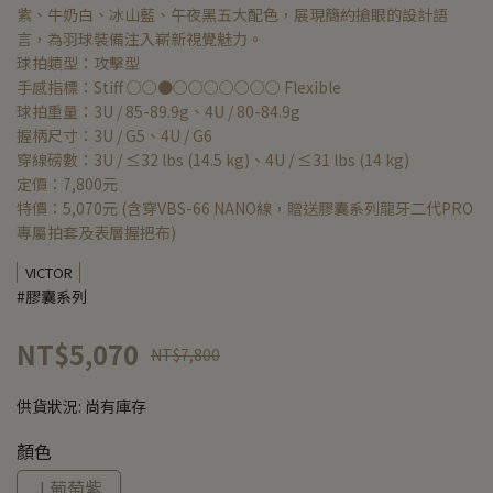
紫、牛奶白、冰山藍、午夜黑五大配色，展現簡約搶眼的設計語
言，為羽球裝備注入嶄新視覺魅力。
球拍類型：攻擊型
手感指標：Stiff ○○●○○○○○○○ Flexible
球拍重量：3U / 85-89.9g、4U / 80-84.9g
握柄尺寸：3U / G5、4U / G6
穿線磅數：3U / ≤32 lbs (14.5 kg)、4U / ≤31 lbs (14 kg)
定價：7,800元
特價：5,070元 (含穿VBS-66 NANO線，贈送膠囊系列龍牙二代PRO
專屬拍套及表層握把布)
VICTOR
#膠囊系列
NT$5,070
NT$7,800
供貨狀況:
尚有庫存
顏色
J 葡萄紫