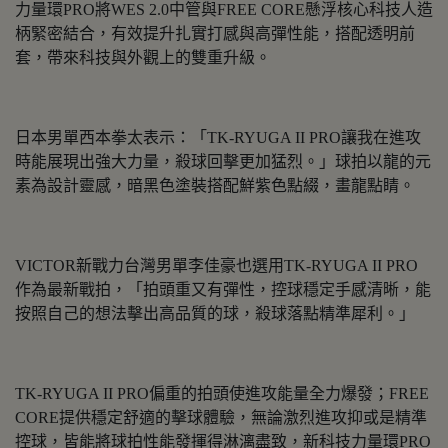
力量環PRO將WES 2.0中管與FREE CORE懸浮核心科技人造
柄緊密結合，有效提升扎實打感與高彈性能，搭配透明前
套，帶來科技與外觀上的雙重升級。
日本男單西本拳太表示：「TK-RYUGA II PRO讓我在進攻
時能展現出強大力量，殺球回擊更加猛烈。」球拍以龍的元
素為設計靈感，暗黑色塗裝搭配鮮紫色點綴，畫龍點睛。
VICTOR新戰力台灣男單李佳豪也選用TK-RYUGA II PRO
作為最新戰拍，「拍頭重又有彈性，控球穩定手感清晰，能
按照自己的想法擊出高品質的球，殺球落點精準犀利。」
TK-RYUGA II PRO偏重的拍頭使進攻能量全力爆發；FREE
CORE提供穩定舒適的擊球體驗，無論激烈進攻抑或是精準
控球，皆能將球拍性能發揮得淋漓盡致，新科技力量環PRO