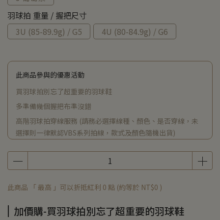
羽球拍 重量 / 握把尺寸
3U (85-89.9g) / G5
4U (80-84.9g) / G6
此商品參與的優惠活動
買羽球拍別忘了超重要的羽球鞋
多準備幾個握把布準沒錯
高階羽球拍穿線服務 (請務必選擇線種、顏色、是否穿線，未
選擇則一律默認VBS系列拍線，款式及顏色隨機出貨)
此商品 「 最高 」可以折抵紅利
0
點 (約等於
NT$0
)
加價購-買羽球拍別忘了超重要的羽球鞋