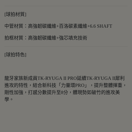
[球拍材質]
中管材質：高強韌碳纖維+百洛碳素纖維+6.6 SHAFT
拍框材質：高強韌碳纖維+強芯填充技術
[球拍特色]
龍牙家族新成員TK-RYUGA II PRO延續TK-RYUGA II犀利
進攻的特性，結合新科技「力量環PRO」，提升整體揮重，
剛性加強，打感分數提升至8分，體現勢如破竹的進攻美
學。