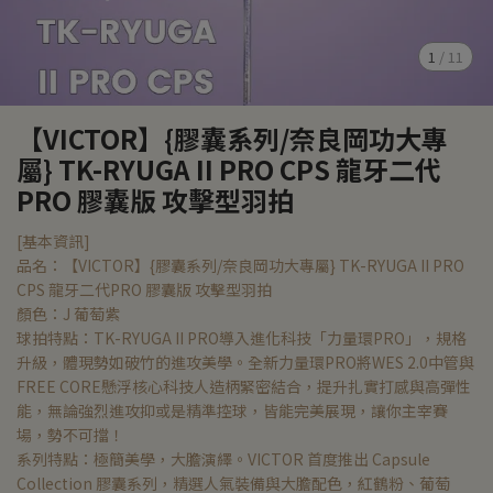
1
/
11
【VICTOR】{膠囊系列/奈良岡功大專
屬} TK-RYUGA II PRO CPS 龍牙二代
PRO 膠囊版 攻擊型羽拍
[基本資訊]
品名：【VICTOR】{膠囊系列/奈良岡功大專屬} TK-RYUGA II PRO
CPS 龍牙二代PRO 膠囊版 攻擊型羽拍
顏色：J 葡萄紫
球拍特點：TK-RYUGA II PRO導入進化科技「力量環PRO」，規格
升級，體現勢如破竹的進攻美學。全新力量環PRO將WES 2.0中管與
FREE CORE懸浮核心科技人造柄緊密結合，提升扎實打感與高彈性
能，無論強烈進攻抑或是精準控球，皆能完美展現，讓你主宰賽
場，勢不可擋！
系列特點：極簡美學，大膽演繹。VICTOR 首度推出 Capsule
Collection 膠囊系列，精選人氣裝備與大膽配色，紅鶴粉、葡萄