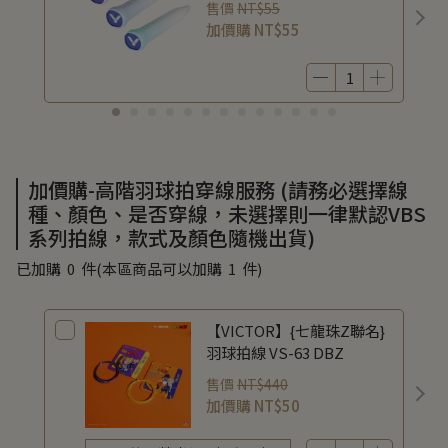
售價
NT$55
加價購
NT$55
加價購-高階羽球拍穿線服務 (請務必選擇線
種、顏色、是否穿線，未選擇則一律默認VBS
系列拍線，款式及顏色隨機出貨)
已加購
0
件
(本區商品可以加購
1
件)
【VICTOR】{七龍珠Z聯名}
羽球拍線 VS-63 DBZ
售價
NT$440
加價購
NT$50