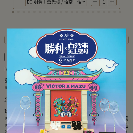
商品介紹
規格說明
運送方式
商品介紹
[基本資訊]
品名：【VICTOR】{膠囊系列/奈良岡功大專屬} TK-
RYUGA II PRO CPS 龍牙二代PRO 膠囊版 攻擊型羽拍
顏色：J 葡萄紫
球拍特點：TK-RYUGA II PRO導入進化科技「力量環
PRO」，規格升級，體現勢如破竹的進攻美學。全新力量環
PRO將WES 2.0中管與FREE CORE懸浮核心科技人造柄緊密
結合，提升扎實打感與高彈性能，無論強烈進攻抑或是精準