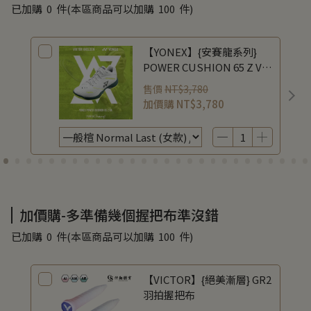
已加購
0
件
(本區商品可以加購
100
件)
【YONEX】{安賽龍系列}
POWER CUSHION 65 Z VA
(4th Gen) 旗艦全面型羽球
售價
NT$3,780
鞋 SHBVAZLEX-452 /
加價購
NT$3,780
SHBVAZMEX-452 /
SHBVAZWEX-452
加價購-多準備幾個握把布準沒錯
已加購
0
件
(本區商品可以加購
100
件)
【VICTOR】{絕美漸層} GR2
羽拍握把布