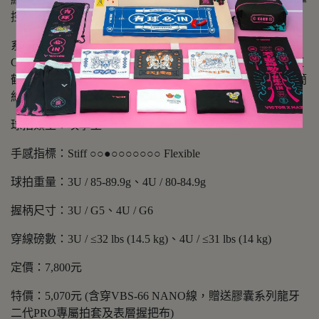
控球，皆能完美展現，讓你主宰賽場，勢不可擋！
系列特點：極簡美學，大膽演繹。VICTOR 首度推出
Capsule Collection 膠囊系列，精選人氣裝備與大膽配色，紅
鶴粉、葡萄紫、牛奶白、冰山藍、午夜黑五大配色，展現簡
約搶眼的設計語言，為羽球裝備注入嶄新視覺魅力。
球拍類型：攻擊型
手感指標：Stiff ○○●○○○○○○○ Flexible
球拍重量：3U / 85-89.9g、4U / 80-84.9g
握柄尺寸：3U / G5、4U / G6
穿線磅數：3U / ≤32 lbs (14.5 kg)、4U / ≤31 lbs (14 kg)
定價：7,800元
特價：5,070元 (含穿VBS-66 NANO線，贈送膠囊系列龍牙
二代PRO專屬拍套及表層握把布)